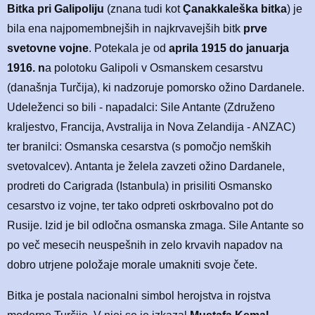
Bitka pri Galipoliju
(znana tudi kot
Çanakkaleška bitka
) je
bila ena najpomembnejših in najkrvavejših bitk
prve
svetovne vojne
. Potekala je od
aprila 1915 do januarja
1916. n
a polotoku Galipoli v Osmanskem cesarstvu
(današnja Turčija), ki nadzoruje pomorsko ožino Dardanele.
Udeleženci so bili - napadalci: Sile Antante (Združeno
kraljestvo, Francija, Avstralija in Nova Zelandija - ANZAC)
ter branilci: Osmanska cesarstva (s pomočjo nemških
svetovalcev). Antanta je želela zavzeti ožino Dardanele,
prodreti do Carigrada (Istanbula) in prisiliti Osmansko
cesarstvo iz vojne, ter tako odpreti oskrbovalno pot do
Rusije. Izid je bil odločna osmanska zmaga. Sile Antante so
po več mesecih neuspešnih in zelo krvavih napadov na
dobro utrjene položaje morale umakniti svoje čete.
Bitka je postala nacionalni simbol herojstva in rojstva