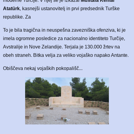
moderne Turčije. V njej se je izkazal
Mustafa Kemal
Atatürk
, kasnejši ustanovitelj in prvi predsednik Turške
republike. Za
To je bila tragična in neuspešna zavezniška ofenziva, ki je
imela ogromne posledice za nacionalno identiteto Turčije,
Avstralije in Nove Zelandije. Terjala je 130.000 žrtev na
obeh straneh. Bitka velja za veliko vojaško napako Antante.
Obiščeva nekaj vojaških pokopališč...