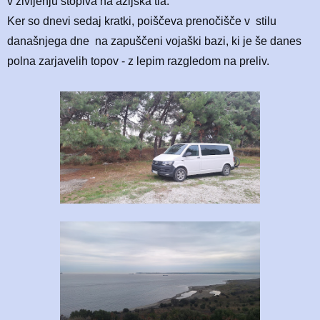
v življenju stopiva na azijska tla.
Ker so dnevi sedaj kratki, poiščeva prenočišče v stilu
današnjega dne na zapuščeni vojaški bazi, ki je še danes
polna zarjavelih topov - z lepim razgledom na preliv.