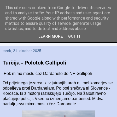
This site uses cookies from Google to deliver its services
and to analyze traffic. Your IP address and user-agent are
Eka in Emil
shared with Google along with performance and security
metrics to ensure quality of service, generate usage
Življenje je pot, ne cilj
statistics, and to detect and address abuse.
LEARN MORE
GOT IT
▼
torek, 21. oktober 2025
Turčija - Polotok Gallipoli
Pot: mimo mostu čez Dardanele do NP Gallipoli
Od prijetnega jezerca, ki v jutranjih urah ni imel komarjev se
odpeljeva proti Dardanelam. Po poti srečava tri Slovence -
Korošce, ki z motorji raziskujejo Turčijo. Na žalost ravno
plačujejo policiji. Vseeno izmenjamo par besed. Midva
nadaljujeva mimo mostu čez Dardanele.