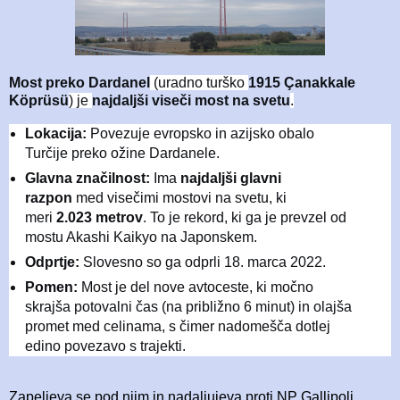
Most preko Dardanel
(uradno turško
1915 Çanakkale
Köprüsü
) je
najdaljši viseči most na svetu
.
Lokacija:
Povezuje evropsko in azijsko obalo
Turčije preko ožine Dardanele.
Glavna značilnost:
Ima
najdaljši glavni
razpon
med visečimi mostovi na svetu, ki
meri
2.023 metrov
. To je rekord, ki ga je prevzel od
mostu Akashi Kaikyo na Japonskem.
Odprtje:
Slovesno so ga odprli 18. marca 2022.
Pomen:
Most je del nove avtoceste, ki močno
skrajša potovalni čas (na približno 6 minut) in olajša
promet med celinama, s čimer nadomešča dotlej
edino povezavo s trajekti.
Zapeljeva se pod njim in nadaljujeva proti NP Gallipoli..