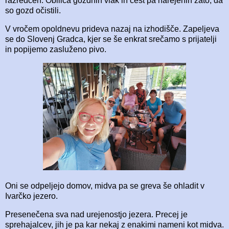
razredčen. Obilica gozdnih vlak in cest pa narejenih zato, da
so gozd očistili.
V vročem opoldnevu prideva nazaj na izhodišče. Zapeljeva
se do Slovenj Gradca, kjer se še enkrat srečamo s prijatelji
in popijemo zasluženo pivo.
Oni se odpeljejo domov, midva pa se greva še ohladit v
Ivarčko jezero.
Presenečena sva nad urejenostjo jezera. Precej je
sprehajalcev, jih je pa kar nekaj z enakimi nameni kot midva.