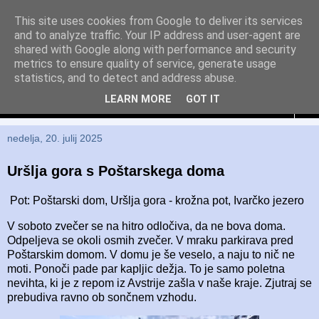
This site uses cookies from Google to deliver its services
and to analyze traffic. Your IP address and user-agent are
Eka in Emil
shared with Google along with performance and security
metrics to ensure quality of service, generate usage
Življenje je pot, ne cilj
statistics, and to detect and address abuse.
LEARN MORE
GOT IT
▼
nedelja, 20. julij 2025
Uršlja gora s Poštarskega doma
Pot: Poštarski dom, Uršlja gora - krožna pot, Ivarčko jezero
V soboto zvečer se na hitro odločiva, da ne bova doma.
Odpeljeva se okoli osmih zvečer. V mraku parkirava pred
Poštarskim domom. V domu je še veselo, a naju to nič ne
moti. Ponoči pade par kapljic dežja. To je samo poletna
nevihta, ki je z repom iz Avstrije zašla v naše kraje. Zjutraj se
prebudiva ravno ob sončnem vzhodu.