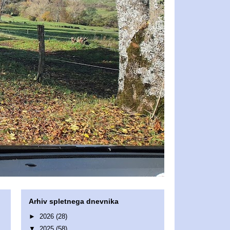
Arhiv spletnega dnevnika
►
2026
(28)
▼
2025
(58)