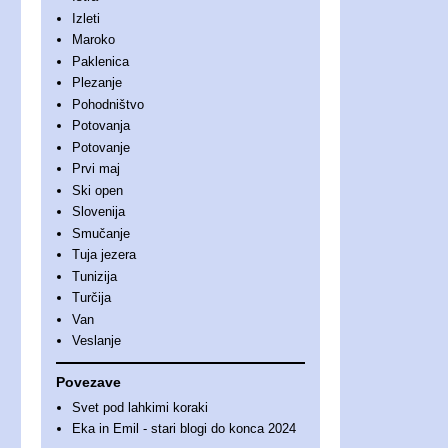
Izleti
Maroko
Paklenica
Plezanje
Pohodništvo
Potovanja
Potovanje
Prvi maj
Ski open
Slovenija
Smučanje
Tuja jezera
Tunizija
Turčija
Van
Veslanje
Povezave
Svet pod lahkimi koraki
Eka in Emil - stari blogi do konca 2024