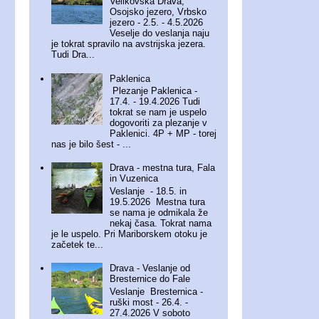
Velikovška Drava,
Osojsko jezero, Vrbsko
jezero - 2.5. - 4.5.2026
Veselje do veslanja naju
je tokrat spravilo na avstrijska jezera.
Tudi Dra...
Paklenica
Plezanje Paklenica -
17.4. - 19.4.2026 Tudi
tokrat se nam je uspelo
dogovoriti za plezanje v
Paklenici. 4P + MP - torej
nas je bilo šest - ...
Drava - mestna tura, Fala
in Vuzenica
Veslanje - 18.5. in
19.5.2026 Mestna tura
se nama je odmikala že
nekaj časa. Tokrat nama
je le uspelo. Pri Mariborskem otoku je
začetek te...
Drava - Veslanje od
Bresternice do Fale
Veslanje Bresternica -
ruški most - 26.4. -
27.4.2026 V soboto