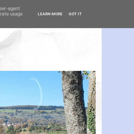
user-agent
erate usage
LEARN MORE
GOT IT