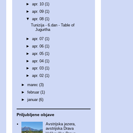
►
apr. 10
(1)
►
apr. 09
(1)
▼
apr. 08
(1)
Tunizija - 6.dan - Table of
Jugurtha
►
apr. 07
(1)
►
apr. 06
(1)
►
apr. 05
(1)
►
apr. 04
(1)
►
apr. 03
(1)
►
apr. 02
(1)
►
marec
(3)
►
februar
(1)
►
januar
(6)
Priljubljene objave
Avstrijska jezera,
avstrijska Drava