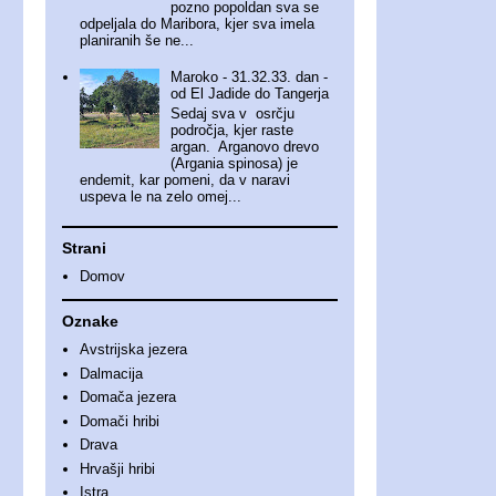
pozno popoldan sva se
odpeljala do Maribora, kjer sva imela
planiranih še ne...
Maroko - 31.32.33. dan -
od El Jadide do Tangerja
Sedaj sva v osrčju
področja, kjer raste
argan. Arganovo drevo
(Argania spinosa) je
endemit, kar pomeni, da v naravi
uspeva le na zelo omej...
Strani
Domov
Oznake
Avstrijska jezera
Dalmacija
Domača jezera
Domači hribi
Drava
Hrvašji hribi
Istra