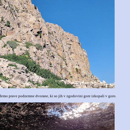
jdemo prave podzemne dvorane, ki so jih v zgodovini gore izkopali v goro.